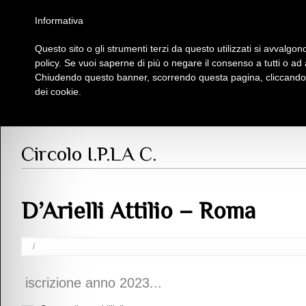
Homepage
Iscriviti al Circolo Iplac
Mappa
Regolamento
Contattaci
Informativa
Questo sito o gli strumenti terzi da questo utilizzati si avvalgono
Insieme Per La Cultura
policy. Se vuoi saperne di più o negare il consenso a tutti o ad
Chiudendo questo banner, scorrendo questa pagina, cliccando s
dei cookie.
Soci
> D
Circolo I.P.LA C.
D’Arielli Attilio – Roma
/
iscrizione anno 2023...