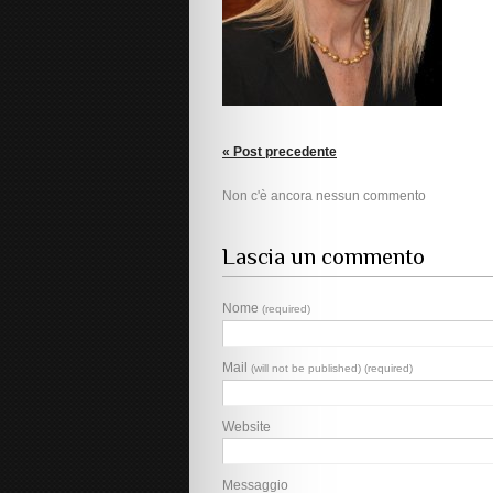
« Post precedente
Non c'è ancora nessun commento
Lascia un commento
Nome
(required)
Mail
(will not be published) (required)
Website
Messaggio