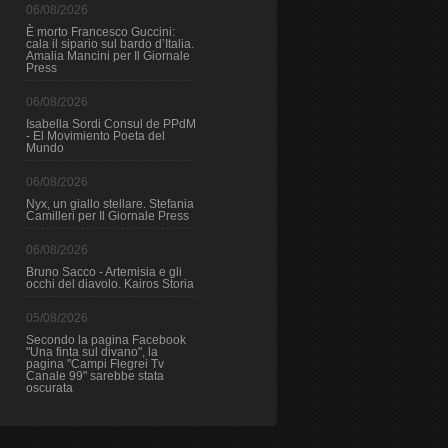
06/08/2026
È morto Francesco Guccini:
cala il sipario sul bardo d’Italia.
Amalia Mancini per Il Giornale
Press
06/08/2026
Isabella Sordi Consul de PPdM
- El Movimiento Poeta del
Mundo
06/08/2026
Nyx, un giallo stellare. Stefania
Camilleri per Il Giornale Press
06/08/2026
Bruno Sacco - Artemisia e gli
occhi del diavolo. Kairos Storia
05/08/2026
Secondo la pagina Facebook
"Una finta sul divano", la
pagina "Campi Flegrei Tv
Canale 99" sarebbe stata
oscurata