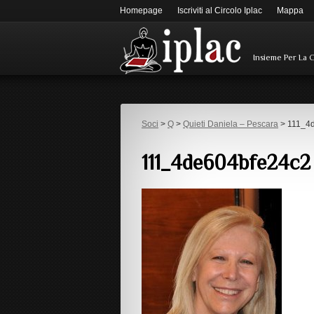
Homepage
Iscriviti al Circolo Iplac
Mappa
Insieme Per La 
Soci
>
Q
>
Quieti Daniela – Pescara
> 111_4
111_4de604bfe24c2