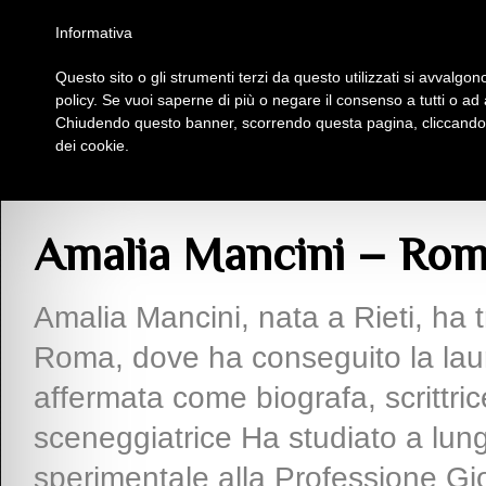
Homepage
Iscriviti al Circolo Iplac
Mappa
Regolamento
Contattaci
Informativa
Questo sito o gli strumenti terzi da questo utilizzati si avvalgono
Insieme Per La Cultura
policy. Se vuoi saperne di più o negare il consenso a tutti o ad
Chiudendo questo banner, scorrendo questa pagina, cliccando s
dei cookie.
Soci
>
A
> Amalia Mancini – Roma
Amalia Mancini – Ro
Amalia Mancini, nata a Rieti, ha 
Roma, dove ha conseguito la laur
affermata come biografa, scrittrice
sceneggiatrice Ha studiato a lung
sperimentale alla Professione Gi