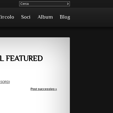
Circolo
Soci
Album
Blog
L FEATURED
 SORDI
Post successivo »