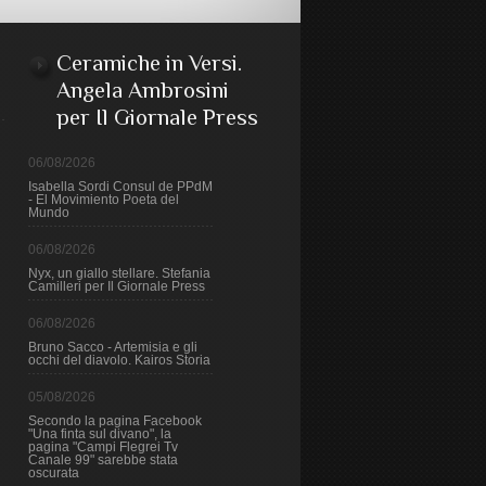
Ceramiche in Versi.
Angela Ambrosini
per Il Giornale Press
06/08/2026
Isabella Sordi Consul de PPdM
- El Movimiento Poeta del
Mundo
06/08/2026
Nyx, un giallo stellare. Stefania
Camilleri per Il Giornale Press
06/08/2026
Bruno Sacco - Artemisia e gli
occhi del diavolo. Kairos Storia
05/08/2026
Secondo la pagina Facebook
"Una finta sul divano", la
pagina "Campi Flegrei Tv
Canale 99" sarebbe stata
oscurata