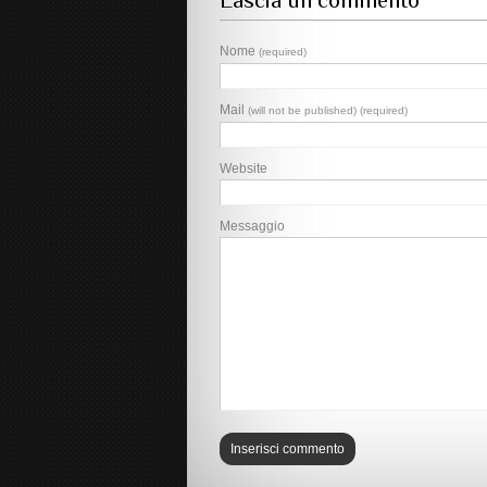
Lascia un commento
Nome
(required)
Mail
(will not be published) (required)
Website
Messaggio