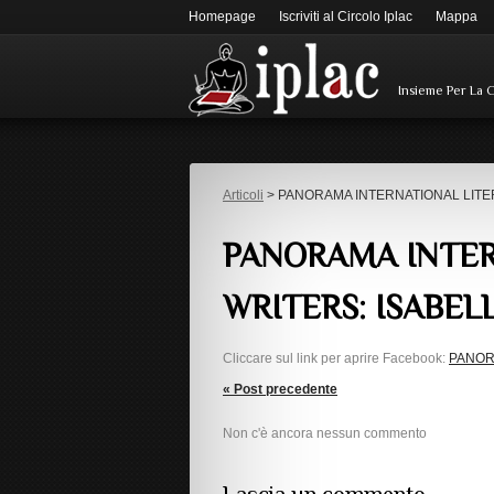
Homepage
Iscriviti al Circolo Iplac
Mappa
Insieme Per La 
Articoli
> PANORAMA INTERNATIONAL LITE
PANORAMA INTER
WRITERS: ISABEL
Cliccare sul link per aprire Facebook:
PANOR
« Post precedente
Non c'è ancora nessun commento