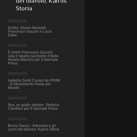
del diavolo. Kairos
Storia
06/08/2026
Emilia. Gianni Morandi,
Francesco Guccini e Lucio
Dalla
06/08/2026
È morto Francesco Guccini:
cala il sipario sul bardo d’Italia.
Amalia Mancini per Il Giornale
Press
06/08/2026
Isabella Sordi Consul de PPdM
- El Movimiento Poeta del
Mundo
06/08/2026
Nyx, un giallo stellare. Stefania
Camilleri per Il Giornale Press
06/08/2026
Bruno Sacco - Artemisia e gli
occhi del diavolo. Kairos Storia