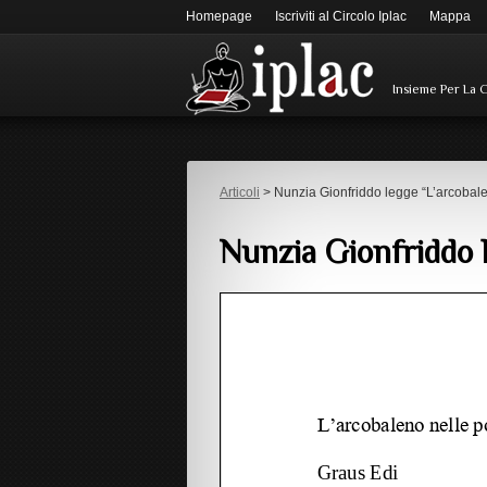
Homepage
Iscriviti al Circolo Iplac
Mappa
Insieme Per La 
Articoli
> Nunzia Gionfriddo legge “L’arcobale
Nunzia Gionfriddo l