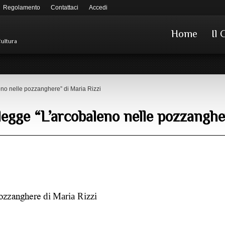
Regolamento
Contattaci
Accedi
Home
Il 
Cultura
no nelle pozzanghere” di Maria Rizzi
egge “L’arcobaleno nelle pozzangher