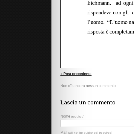
« Post precedente
Non c'è ancora nessun commento
Lascia un commento
Nome
(required)
Mail
(will not be published) (required)