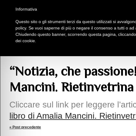
Homepage
Iscriviti al Circolo Iplac
Mappa
Regolamento
Contattaci
Informativa
Questo sito o gli strumenti terzi da questo utilizzati si avvalgono
Insieme Per La Cultura
policy. Se vuoi saperne di più o negare il consenso a tutti o ad
Chiudendo questo banner, scorrendo questa pagina, cliccando s
dei cookie.
Articoli
> “Notizia, che passione!” il nuovo libro di Amalia Mancini. Rietinvetri
“Notizia, che passione!
Mancini. Rietinvetrina
Cliccare sul link per leggere l’arti
libro di Amalia Mancini. Rietinvet
« Post precedente