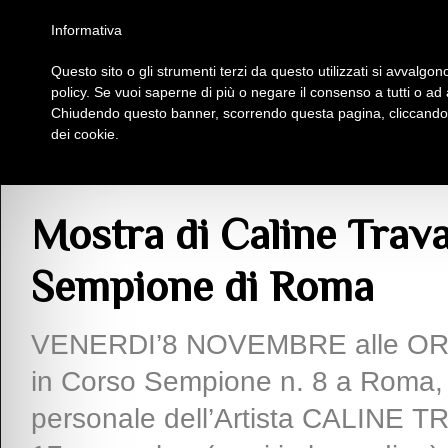
Homepage
Iscriviti al Circolo Iplac
Mappa
Regolamento
Contattaci
Informativa
Questo sito o gli strumenti terzi da questo utilizzati si avvalgono
Insieme Per La Cultura
policy. Se vuoi saperne di più o negare il consenso a tutti o ad
Chiudendo questo banner, scorrendo questa pagina, cliccando s
dei cookie.
Articoli
> Mostra di Caline Travade alla Galleria Arte Sempione di Roma
Mostra di Caline Trava
Sempione di Roma
VENERDI’8 NOVEMBRE alle ORE 1
in Corso Sempione n. 8 a Roma, c
personale dell’Artista CALINE TR