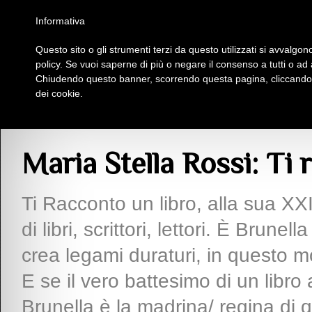
Homepage
Iscriviti al Circolo Iplac
Mappa
Regolamento
Contattaci
Informativa
Questo sito o gli strumenti terzi da questo utilizzati si avvalgono
Insieme Per La Cultura
policy. Se vuoi saperne di più o negare il consenso a tutti o ad
Chiudendo questo banner, scorrendo questa pagina, cliccando s
dei cookie.
Articoli
> Maria Stella Rossi: Ti racconto un libro.
Maria Stella Rossi: Ti 
Ti Racconto un libro, alla sua XX
di libri, scrittori, lettori. È Brun
crea legami duraturi, in questo mon
E se il vero battesimo di un libro
Brunella è la madrina/ regina di