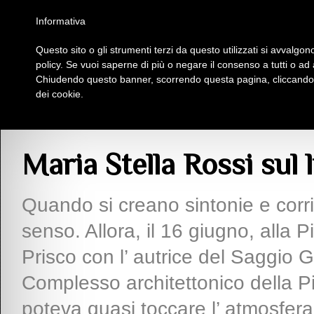
Homepage
Iscriviti al Circolo Iplac
Mappa
Regolamento
Contattaci
Informativa
Questo sito o gli strumenti terzi da questo utilizzati si avvalgono
Insieme Per La Cultura
policy. Se vuoi saperne di più o negare il consenso a tutti o ad
Chiudendo questo banner, scorrendo questa pagina, cliccando s
dei cookie.
Articoli
> Maria Stella Rossi sul libro di Gioconda Marinelli
Maria Stella Rossi sul 
Quando si creano sintonie e corr
senso. Allora, il 16 giugno, alla 
Prisco con l’ autrice del Saggio G
Complesso architettonico della Pia
poteva quasi toccare l’ atmosfer