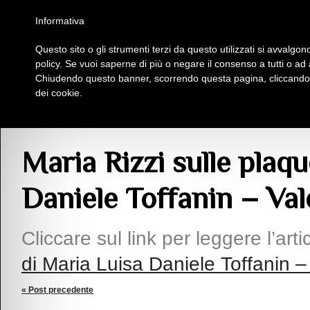
Homepage
Iscriviti al Circolo Iplac
Mappa
Regolamento
Contattaci
Informativa
Questo sito o gli strumenti terzi da questo utilizzati si avvalgono
Insieme Per La Cultura
policy. Se vuoi saperne di più o negare il consenso a tutti o ad
Chiudendo questo banner, scorrendo questa pagina, cliccando s
dei cookie.
Articoli
> Maria Rizzi sulle plaquette di fiabe di Maria Luisa Daniele Toffanin –
Maria Rizzi sulle plaqu
Daniele Toffanin – Val
Cliccare sul link per leggere l’arti
di Maria Luisa Daniele Toffanin –
« Post precedente