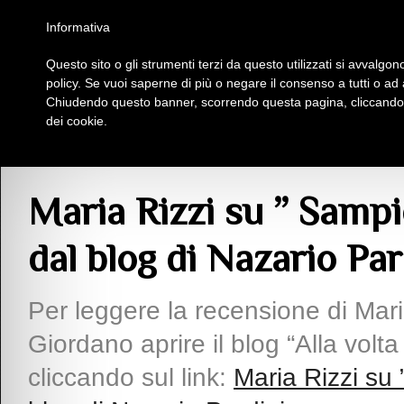
Homepage
Iscriviti al Circolo Iplac
Mappa
Regolamento
Contattaci
Informativa
Questo sito o gli strumenti terzi da questo utilizzati si avvalgono
Insieme Per La Cultura
policy. Se vuoi saperne di più o negare il consenso a tutti o ad
Chiudendo questo banner, scorrendo questa pagina, cliccando s
dei cookie.
Articoli
> Maria Rizzi su ” Sampietrini ” di Luca Giordano, dal blog di Nazario 
Maria Rizzi su ” Sampi
dal blog di Nazario Par
Per leggere la recensione di Mari
Giordano aprire il blog “Alla volt
cliccando sul link:
Maria Rizzi su 