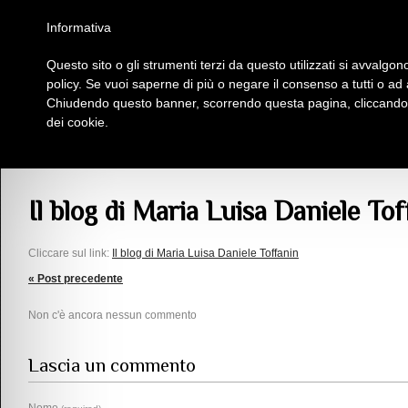
Homepage
Iscriviti al Circolo Iplac
Mappa
Regolamento
Contattaci
Informativa
Questo sito o gli strumenti terzi da questo utilizzati si avvalgono
Insieme Per La Cultura
policy. Se vuoi saperne di più o negare il consenso a tutti o ad
Chiudendo questo banner, scorrendo questa pagina, cliccando s
dei cookie.
Comunicazioni
> Il blog di Maria Luisa Daniele Toffanin
Il blog di Maria Luisa Daniele To
Cliccare sul link:
Il blog di Maria Luisa Daniele Toffanin
« Post precedente
Non c'è ancora nessun commento
Lascia un commento