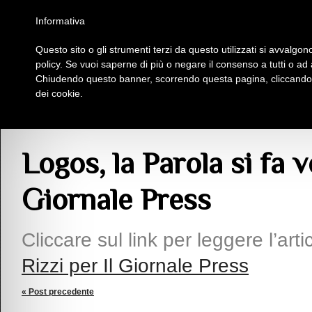
Homepage
Iscriviti al Circolo Iplac
Mappa
Regolamento
Contattaci
Informativa
Questo sito o gli strumenti terzi da questo utilizzati si avvalgono
Insieme Per La Cultura
policy. Se vuoi saperne di più o negare il consenso a tutti o ad
Chiudendo questo banner, scorrendo questa pagina, cliccando s
dei cookie.
Articoli
> Logos, la Parola si fa verbo. Maria Rizzi per Il Giornale Press
Logos, la Parola si fa v
Giornale Press
Cliccare sul link per leggere l’arti
Rizzi per Il Giornale Press
« Post precedente