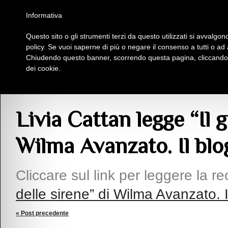
Homepage
Iscriviti al Circolo Iplac
Mappa
Regolamento
Contattaci
Informativa
Questo sito o gli strumenti terzi da questo utilizzati si avvalgono
Insieme Per La Cultura
policy. Se vuoi saperne di più o negare il consenso a tutti o ad
Chiudendo questo banner, scorrendo questa pagina, cliccando s
dei cookie.
Articoli
> Livia Cattan legge “Il giorno delle sirene” di Wilma Avanzato. Il blog
Livia Cattan legge “Il g
Wilma Avanzato. Il blo
Cliccare sul link per leggere la 
delle sirene” di Wilma Avanzato. I
« Post precedente