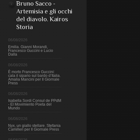
Bruno Sacco -
Artemisia e gli occhi
del diavolo. Kairos
Storia
06/08/2026
Emilia. Gianni Morandi,
Francesco Guccini e Lucio
Dalla
06/08/2026
È morto Francesco Guccini:
cala il sipario sul bardo d’Italia.
Amalia Mancini per Il Giornale
Press
06/08/2026
Isabella Sordi Consul de PPdM
- El Movimiento Poeta del
Mundo
06/08/2026
Nyx, un giallo stellare. Stefania
Camilleri per Il Giornale Press