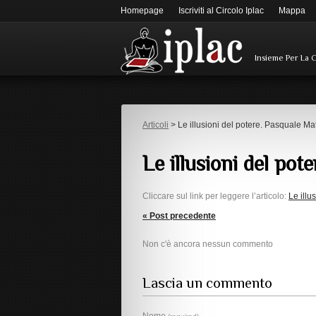
Homepage
Iscriviti al Circolo Iplac
Mappa
Insieme Per La 
Articoli
> Le illusioni del potere. Pasquale Ma
Le illusioni del po
Cliccare sul link per leggere l’articolo:
Le illu
« Post precedente
Non c'è ancora nessun commento
Lascia un commento