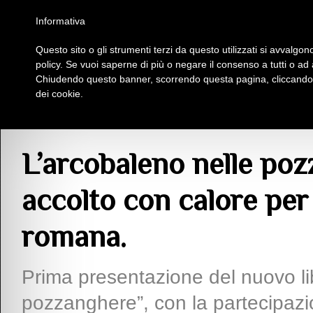
Homepage
Iscriviti al Circolo Iplac
Mappa
Regolamento
Contattaci
Informativa
Questo sito o gli strumenti terzi da questo utilizzati si avvalgono
Insieme Per La Cultura
policy. Se vuoi saperne di più o negare il consenso a tutti o ad
Chiudendo questo banner, scorrendo questa pagina, cliccando s
dei cookie.
Articoli
> L’arcobaleno nelle pozzanghere, di Maria Rizzi, accolto con calore
L’arcobaleno nelle poz
accolto con calore per
romana.
Prima presentazione del nuovo lib
pozzanghere”, con la partecipazi