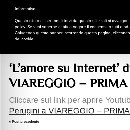
Homepage
Iscriviti al Circolo Iplac
Mappa
Regolamento
Contattaci
Informativa
Questo sito o gli strumenti terzi da questo utilizzati si avvalgono
Insieme Per La Cultura
policy. Se vuoi saperne di più o negare il consenso a tutti o ad
Chiudendo questo banner, scorrendo questa pagina, cliccando s
dei cookie.
Articoli
> ‘L’amore su Internet’ di Alessandro Perugini a VIAREGGIO – PRIM
‘L’amore su Internet’ 
VIAREGGIO – PRIMA
Cliccare sul link per aprire Youtu
Perugini a VIAREGGIO – PRIM
« Post precedente