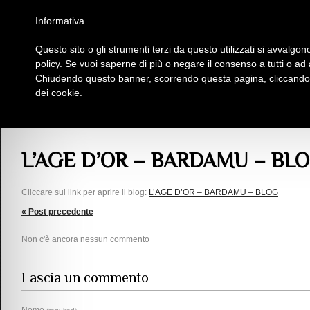
Homepage
Iscriviti al Circolo Iplac
Mappa
Regolamento
Contattaci
Informativa
Questo sito o gli strumenti terzi da questo utilizzati si avvalgono
Insieme Per La Cultura
policy. Se vuoi saperne di più o negare il consenso a tutti o ad
Chiudendo questo banner, scorrendo questa pagina, cliccando s
dei cookie.
Articoli
> L’AGE D’OR – BARDAMU – BLOG
L’AGE D’OR – BARDAMU – BL
Cliccare sul link per aprire il blog:
L’AGE D’OR – BARDAMU – BLOG
« Post precedente
Non c'è ancora nessun commento
Lascia un commento