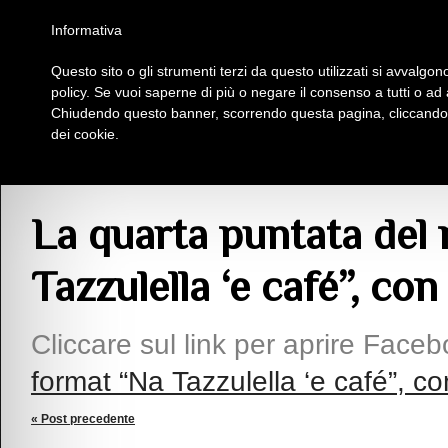
Homepage
Iscriviti al Circolo Iplac
Mappa
Regolamento
Contattaci
Informativa
Questo sito o gli strumenti terzi da questo utilizzati si avvalgono
Insieme Per La Cultura
policy. Se vuoi saperne di più o negare il consenso a tutti o ad
Chiudendo questo banner, scorrendo questa pagina, cliccando s
dei cookie.
Articoli
> La quarta puntata del nostro nuovo format “Na Tazzulella ‘e café”, co
La quarta puntata del
Tazzulella ‘e café”, con
Cliccare sul link per aprire Face
format “Na Tazzulella ‘e café”, con
« Post precedente