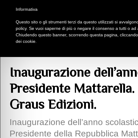
Homepage
Iscriviti al Circolo Iplac
Mappa
Regolamento
Contattaci
Informativa
Questo sito o gli strumenti terzi da questo utilizzati si avvalgono
Insieme Per La Cultura
policy. Se vuoi saperne di più o negare il consenso a tutti o ad
Chiudendo questo banner, scorrendo questa pagina, cliccando s
dei cookie.
Articoli
> Inaugurazione dell’anno scolastico con il Presidente Mattarella. G
Inaugurazione dell’ann
Presidente Mattarella
Graus Edizioni.
Inaugurazione dell’anno scolastic
Presidente della Repubblica Matt