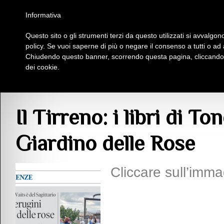
Homepage
Iscriviti al Circolo Iplac
Mappa
Regolamento
Contattaci
Informativa
Questo sito o gli strumenti terzi da questo utilizzati si avvalgono
Insieme Per La Cultura
policy. Se vuoi saperne di più o negare il consenso a tutti o ad
Chiudendo questo banner, scorrendo questa pagina, cliccando s
dei cookie.
Articoli
> Il Tirreno: i libri di Tondi e Perugini ospiti al Giardino delle Rose
Il Tirreno: i libri di To
Giardino delle Rose
Cliccare sull’imma