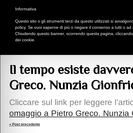
Homepage
Iscriviti al Circolo Iplac
Mappa
Regolamento
Contattaci
Informativa
Questo sito o gli strumenti terzi da questo utilizzati si avvalgono
Insieme Per La Cultura
policy. Se vuoi saperne di più o negare il consenso a tutti o ad
Chiudendo questo banner, scorrendo questa pagina, cliccando s
dei cookie.
Articoli
> Il tempo esiste davvero? Un omaggio a Pietro Greco. Nunzia Gionfri
Il tempo esiste davver
Greco. Nunzia Gionfrid
Cliccare sul link per leggere l’arti
omaggio a Pietro Greco. Nunzia G
« Post precedente