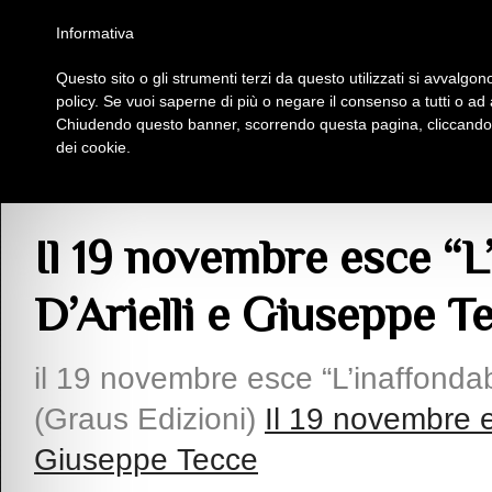
Homepage
Iscriviti al Circolo Iplac
Mappa
Regolamento
Contattaci
Informativa
Questo sito o gli strumenti terzi da questo utilizzati si avvalgono
Insieme Per La Cultura
policy. Se vuoi saperne di più o negare il consenso a tutti o ad
Chiudendo questo banner, scorrendo questa pagina, cliccando s
dei cookie.
Articoli
> Il 19 novembre esce “L’inaffondabile” di Attilio D’Arielli e Giuseppe 
Il 19 novembre esce “L’
D’Arielli e Giuseppe T
il 19 novembre esce “L’inaffondabi
(Graus Edizioni)
Il 19 novembre es
Giuseppe Tecce