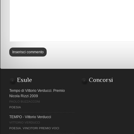
Esule
Concorsi
Tempo di Vittorio Verducci. Premio
Nicola Rizzi 2009
PAOLO BUZZACCONI
POESIA
TEMPO - Vittorio Verducci
VITTORIO VERDUCCI
POESIA
,
VINCITORI PREMIO VOCI