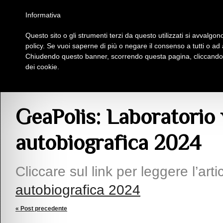
Homepage
Iscriviti al Circolo Iplac
Mappa
Regolamento
Contattaci
Informativa
Questo sito o gli strumenti terzi da questo utilizzati si avvalgono
Insieme Per La Cultura
policy. Se vuoi saperne di più o negare il consenso a tutti o ad
Chiudendo questo banner, scorrendo questa pagina, cliccando s
dei cookie.
Articoli
> GeaPolis: Laboratorio virtuale di scrittura autobiografica 2024
GeaPolis: Laboratorio v
autobiografica 2024
Cliccare sul link per leggere l’arti
autobiografica 2024
« Post precedente