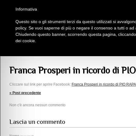
Homepage
Iscriviti al Circolo Iplac
Mappa
Regolamento
Contattaci
Informativa
Questo sito o gli strumenti terzi da questo utilizzati si avvalgono
Insieme Per La Cultura
policy. Se vuoi saperne di più o negare il consenso a tutti o ad
Chiudendo questo banner, scorrendo questa pagina, cliccando s
dei cookie.
Articoli
> Franca Prosperi in ricordo di PIO RAPAGNÀ
Franca Prosperi in ricordo di 
Cliccare sul link per aprire Facebook:
Franca Prosperi in ricordo di PIO RA
« Post precedente
Non c'è ancora nessun commento
Lascia un commento