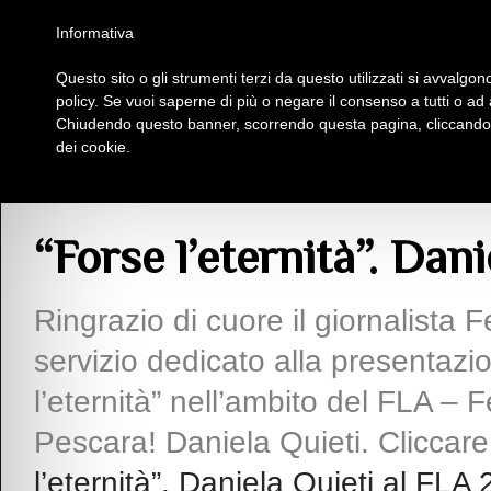
Homepage
Iscriviti al Circolo Iplac
Mappa
Regolamento
Contattaci
Informativa
Questo sito o gli strumenti terzi da questo utilizzati si avvalgono
Insieme Per La Cultura
policy. Se vuoi saperne di più o negare il consenso a tutti o ad
Chiudendo questo banner, scorrendo questa pagina, cliccando s
dei cookie.
Articoli
> “Forse l’eternità”. Daniela Quieti al FLA 2024
“Forse l’eternità”. Dan
Ringrazio di cuore il giornalista F
servizio dedicato alla presentazio
l’eternità” nell’ambito del FLA – F
Pescara! Daniela Quieti. Cliccare
l’eternità”. Daniela Quieti al FLA