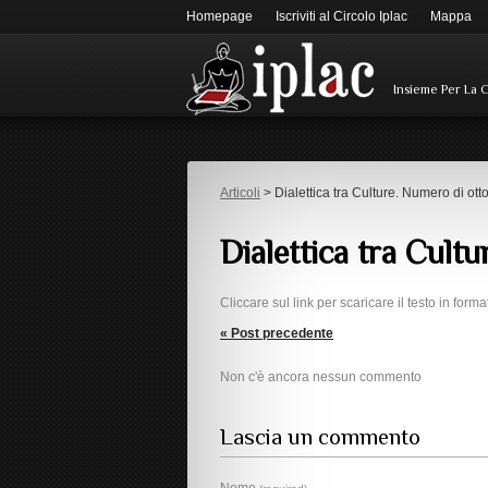
Homepage
Iscriviti al Circolo Iplac
Mappa
Insieme Per La 
Articoli
> Dialettica tra Culture. Numero di ott
Dialettica tra Cult
Cliccare sul link per scaricare il testo in form
« Post precedente
Non c'è ancora nessun commento
Lascia un commento