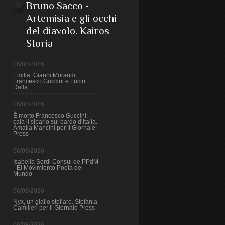
Bruno Sacco -
Artemisia e gli occhi
del diavolo. Kairos
Storia
06/08/2026
Emilia. Gianni Morandi,
Francesco Guccini e Lucio
Dalla
06/08/2026
È morto Francesco Guccini:
cala il sipario sul bardo d’Italia.
Amalia Mancini per Il Giornale
Press
06/08/2026
Isabella Sordi Consul de PPdM
- El Movimiento Poeta del
Mundo
06/08/2026
Nyx, un giallo stellare. Stefania
Camilleri per Il Giornale Press