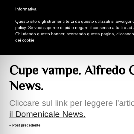
Homepage
Iscriviti al Circolo Iplac
Mappa
Regolamento
Contattaci
Informativa
Questo sito o gli strumenti terzi da questo utilizzati si avvalgono
Insieme Per La Cultura
policy. Se vuoi saperne di più o negare il consenso a tutti o ad
Chiudendo questo banner, scorrendo questa pagina, cliccando s
dei cookie.
Articoli
> Cupe vampe. Alfredo Carosella per il Domenicale News.
Cupe vampe. Alfredo C
News.
Cliccare sul link per leggere l’arti
il Domenicale News.
« Post precedente