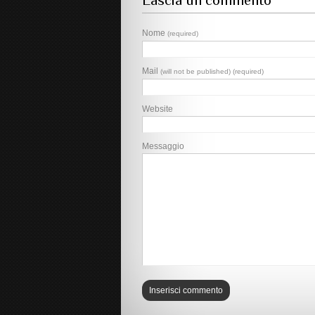
Lascia un commento
Nome
(required)
Mail
(will not be published) (required)
Website
Messaggio