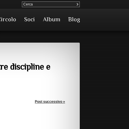
Circolo
Soci
Album
Blog
re discipline e
Post successivo »