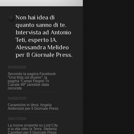
Non hai idea di
quanto sanno di te.
Intervista ad Antonio
Teti, esperto IA.
Alessandra Melideo
per Il Giornale Press.
05/08/2026
Secondo la pagina Facebook
"Una finta sul divano", la
pagina "Campi Flegrei Tv
Canale 99" sarebbe stata
oscurata
04/08/2026
Ceramiche in Versi. Angela
Ambrosini per Il Giornale Press
29/07/2026
La nuova scoperta su Lost City
e la vita oltre la Terra. Stefania
Camilleri per Il Giornale Press