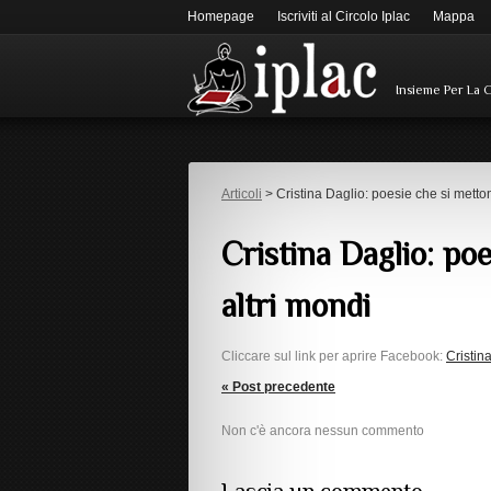
Homepage
Iscriviti al Circolo Iplac
Mappa
Insieme Per La 
Articoli
> Cristina Daglio: poesie che si metton
Cristina Daglio: poe
altri mondi
Cliccare sul link per aprire Facebook:
Cristin
« Post precedente
Non c'è ancora nessun commento