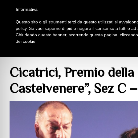
Homepage
Iscriviti al Circolo Iplac
Mappa
Regolamento
Contattaci
Informativa
Questo sito o gli strumenti terzi da questo utilizzati si avvalgono
Insieme Per La Cultura
policy. Se vuoi saperne di più o negare il consenso a tutti o ad
Chiudendo questo banner, scorrendo questa pagina, cliccando s
dei cookie.
>
Poesia
> Cicatrici, Premio della Critica “Città di Castelvenere”, Sez C – 20
Cicatrici, Premio della 
Castelvenere”, Sez C 