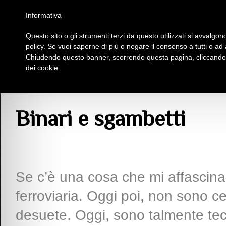
Homepage
Iscriviti al Circolo Iplac
Mappa
Regolamento
Contattaci
Informativa
Questo sito o gli strumenti terzi da questo utilizzati si avvalgono
Insieme Per La Cultura
policy. Se vuoi saperne di più o negare il consenso a tutti o ad
Chiudendo questo banner, scorrendo questa pagina, cliccando s
dei cookie.
>
Prosa
> Binari e sgambetti
Binari e sgambetti
Se c’è una cosa che mi affascina
ferroviaria. Oggi poi, non sono ce
desuete. Oggi, sono talmente tec