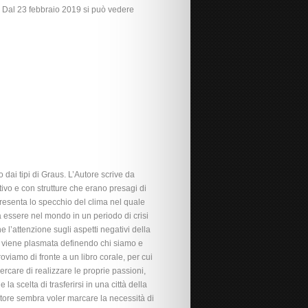
a. Dal 23 febbraio 2019 si può vedere
dai tipi di Graus. L’Autore scrive da
ivo e con strutture che erano presagi di
presenta lo specchio del clima nel quale
 a essere nel mondo in un periodo di crisi
ne l’attenzione sugli aspetti negativi della
a viene plasmata definendo chi siamo e
oviamo di fronte a un libro corale, per cui
cercare di realizzare le proprie passioni,
a scelta di trasferirsi in una città della
utore sembra voler marcare la necessità di