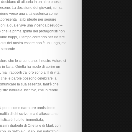
 decidano di attuarla in un altro paese,
rsone. La decisione dei giovani, senza
razione verso una città esoterica come
rappresenta l’alibi ideale per seguire
 con la quale vive una vicenda pseudo –
 che la prima spinta dei protagonisti non
come troppi, il tempo correndo per evitare
il focus del nostro essere non è un luogo, ma
e separate
oro che lo circondano. Il nostro Autore ci
 in Italia. Orietta ha modo di aprire un
a i rapporti tra loro sono a fil di vita.
, che le parole possono celebrare la
comunicare la sua essenza, tant’è che
tro naturale, istintivo, che lo rende
i si pone come narratore onnisciente,
alità di chi scrive, ma è affascinante
istica è fruibile, immediata,
issimi dialoghi di Orietta e di Mark con
 con un gatto e di Mark, nel palazzo di