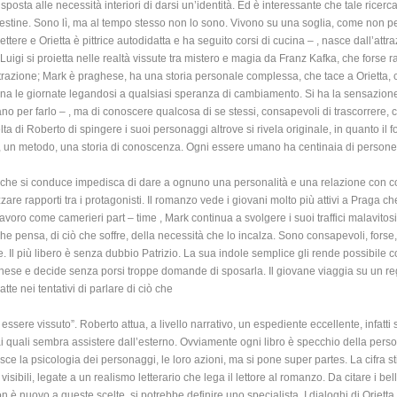
sta alle necessità interiori di darsi un’identità. Ed è interessante che tale ricerca
stine. Sono lì, ma al tempo stesso non lo sono. Vivono su una soglia, come non pe
ettere e Orietta è pittrice autodidatta e ha seguito corsi di cucina – , nasce dall’att
. Luigi si proietta nelle realtà vissute tra mistero e magia da Franz Kafka, che forse 
ttrazione; Mark è praghese, ha una storia personale complessa, che tace a Orietta,
scina le giornate legandosi a qualsiasi speranza di cambiamento. Si ha la sensazione
no per farlo – , ma di conoscere qualcosa di se stessi, consapevoli di trascorrere, 
scelta di Roberto di spingere i suoi personaggi altrove si rivela originale, in quanto 
rso, un metodo, una storia di conoscenza. Ogni essere umano ha centinaia di person
a che si conduce impedisca di dare a ognuno una personalità e una relazione con col
zare rapporti tra i protagonisti. Il romanzo vede i giovani molto più attivi a Praga che
lavoro come camerieri part – time , Mark continua a svolgere i suoi traffici malavitosi, m
he pensa, di ciò che soffre, della necessità che lo incalza. Sono consapevoli, forse
 Il più libero è senza dubbio Patrizio. La sua indole semplice gli rende possibile 
se e decide senza porsi troppe domande di sposarla. Il giovane viaggia su un regis
atte nei tentativi di parlare di ciò che
essere vissuto”. Roberto attua, a livello narrativo, un espediente eccellente, infatt
 quali sembra assistere dall’esterno. Ovviamente ogni libro è specchio della person
sce la psicologia dei personaggi, le loro azioni, ma si pone super partes. La cifra stil
ibili, legate a un realismo letterario che lega il lettore al romanzo. Da citare i bell
n è nuovo a queste scelte, si potrebbe definire uno specialista. I dialoghi di Orietta