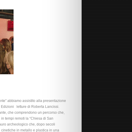
ante” abbiamo assistito alla presentazione
Edizioni letture di Roberta Lancissi.
lsante, che comprendono un percorso che,
u in tempi remoti la “Chiesa di San
tauro archeologico che, dopo secoli
 cinetiche in metallo e plastica in una