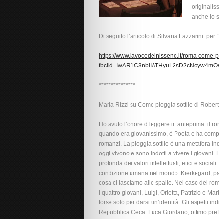
originalis
anche lo s
Di seguito l’articolo di Silvana Lazzarini pe
https://www.lavocedelnisseno.it/roma-come-pi
fbclid=IwAR1C3nbiIATHyuL3sD2cNoyw4m
***************
Maria Rizzi su Come pioggia sottile di Rober
Ho avuto l’onore d leggere in anteprima il ro
quando era giovanissimo, è Poeta e ha compost
romanzi. La pioggia sottile è una metafora in
oggi vivono e sono indotti a vivere i giovani. 
profonda dei valori intellettuali, etici e socia
condizione umana nel mondo. Kierkegard, padr
cosa ci lasciamo alle spalle. Nel caso del rom
i quattro giovani, Luigi, Orietta, Patrizio e Ma
forse solo per darsi un’identità. Gli aspetti i
Repubblica Ceca. Luca Giordano, ottimo prefato