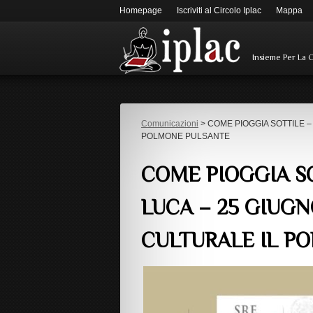
Homepage
Iscriviti al Circolo Iplac
Mappa
Insieme Per La 
Comunicazioni
> COME PIOGGIA SOTTILE –
POLMONE PULSANTE
COME PIOGGIA SO
LUCA – 25 GIUGN
CULTURALE IL P