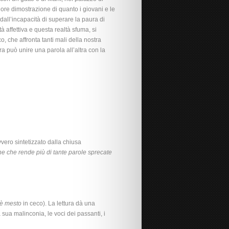
iore dimostrazione di quanto i giovani e le
 dall’incapacità di superare la paura di
 affettiva e questa realtà sfuma, si
, che affronta tanti mali della nostra
ura può unire una parola all’altra con la
vero sintetizzato dalla chiusa
 che rende più di tante parole sprecate
rè mesto
in ceco). La lettura dà una
 sua malinconia, le voci dei passanti, i