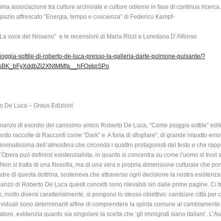
sima associazione tra culture archiviate e culture odierne in fase di continua ricerc
pazio affrescato “Energia, tempo e coscienza” di Federico Kampf-
r “La voce del Nisseno” e le recensioni di Maria Rizzi e Loredana D’Alfonso
oggia-sottile-di-roberto-de-luca-presso-la-galleria-darte-polmone-pulsante/?
OsBK_bFyXddbZi2XNtMMfa__hFOxkpSPo
to De Luca – Graus Edizioni
manzo di esordio del carissimo amico Roberto De Luca, “Come pioggia sottile” edito 
o raccolte di Racconti come “Dark” e A furia di sfogliare”, di grande impatto emot
dovinatissima dell’atmosfera che circonda i quattro protagonisti del testo e che rap
L’Opera può definirsi esistenzialista, in quanto si concentra su come l’uomo si trovi
li. Non si tratta di una filosofia, ma di una vera e propria dimensione culturale che po
e di questa dottrina, sosteneva che attraverso ogni decisione la nostra esistenz
anzo di Roberto De Luca questi concetti sono rilevabili sin dalle prime pagine. Ci tr
rk, molto diversi caratterialmente, si pongono lo stesso obiettivo: cambiare città per 
ndividuali sono determinanti alfine di comprendere la spinta comune al cambiamento e l
re, evidenzia quanto sia singolare la scelta che ‘gli immigrati siano italiani’. L’A