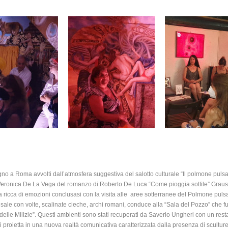
no a Roma avvolti dall’atmosfera suggestiva del salotto culturale “Il polmone puls
Veronica De La Vega del romanzo di Roberto De Luca “Come pioggia sottile” Graus 
 ricca di emozioni conclusasi con la visita alle aree sotterranee del Polmone pu
 sale con volte, scalinate cieche, archi romani, conduce alla “Sala del Pozzo” che f
delle Milizie”. Questi ambienti sono stati recuperati da Saverio Ungheri con un res
 li proietta in una nuova realtà comunicativa caratterizzata dalla presenza di sculture