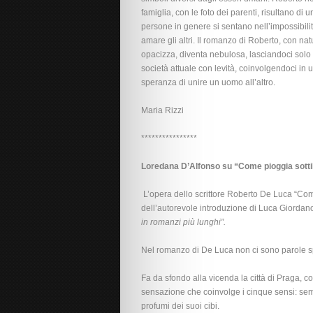
famiglia, con le foto dei parenti, risultano d
persone in genere si sentano nell’impossibilità
amare gli altri. Il romanzo di Roberto, con na
opacizza, diventa nebulosa, lasciandoci solo i 
società attuale con levità, coinvolgendoci in u
speranza di unire un uomo all’altro.
Maria Rizzi
****************
Loredana D’Alfonso su “Come pioggia sotti
L’opera dello scrittore Roberto De Luca “Come
dell’autorevole introduzione di Luca Giordan
in romanzi più lunghi”.
Nel romanzo di De Luca non ci sono parole spre
Fa da sfondo alla vicenda la città di Praga, con 
sensazione che coinvolge i cinque sensi: sembra
profumi dei suoi cibi.