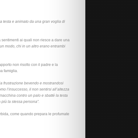
 la testa e animato da una gran voglia di
a sentimenti ai quali non riesce a dare una
n un modo, chi in un altro erano entrambi
porto non risolto con il padre e la
ua famiglia.
ria frustrazione bevendo e mostrandosi
 l’insuccesso, il non sentirsi all’altezza
 macchina contro un palo e sbatté la testa
a più la stessa persona”.
 morbida, come quando prepara le profumate