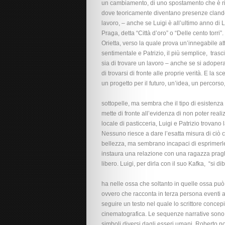
un cambiamento, di uno spostamento che è rispo
dove teoricamente diventano presenze clande
lavoro, – anche se Luigi è all’ultimo anno di L
Praga, detta “Città d’oro” o “Delle cento torri”
Orietta, verso la quale prova un’innegabile a
sentimentale e Patrizio, il più semplice, tra
sia di trovare un lavoro – anche se si adopera
di trovarsi di fronte alle proprie verità. E la 
un progetto per il futuro, un’idea, un perco
sottopelle, ma sembra che il tipo di esistenz
mette di fronte all’evidenza di non poter realiz
locale di pasticceria, Luigi e Patrizio trovano 
Nessuno riesce a dare l’esatta misura di ciò c
bellezza, ma sembrano incapaci di esprimerle.
instaura una relazione con una ragazza praghe
libero. Luigi, per dirla con il suo Kafka, “si dib
ha nelle ossa che soltanto in quelle ossa può 
ovvero che racconta in terza persona eventi ai
seguire un testo nel quale lo scrittore concepi
cinematografica. Le sequenze narrative sono vis
simboli diversi dagli esseri umani. Roberto no