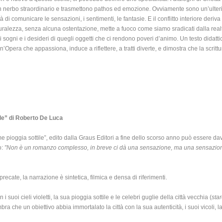
i un nerbo straordinario e trasmettono pathos ed emozione. Ovviamente sono un’ulter
 di comunicare le sensazioni, i sentimenti, le fantasie. E il conflitto interiore deriva
turalezza, senza alcuna ostentazione, mette a fuoco come siamo sradicati dalla realtà
sogni e i desideri di quegli oggetti che ci rendono poveri d’animo. Un testo didattico
n’Opera che appassiona, induce a riflettere, a tratti diverte, e dimostra che la scritt
le” di Roberto De Luca
 pioggia sottile”, edito dalla Graus Editori a fine dello scorso anno può essere dav
o:
”Non è un romanzo complesso, in breve ci dà una sensazione, ma una sensazione
cate, la narrazione è sintetica, filmica e densa di riferimenti.
i suoi cieli violetti, la sua pioggia sottile e le celebri guglie della città vecchia (
sta
 che un obiettivo abbia immortalato la città con la sua autenticità, i suoi vicoli, la