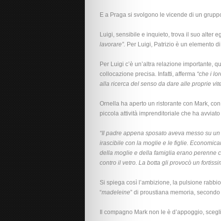
E a Praga si svolgono le vicende di un gruppo
Luigi, sensibile e inquieto, trova il suo alter 
lavorare”.
Per Luigi, Patrizio è un elemento di 
Per Luigi c’è un’altra relazione importante, q
collocazione precisa. Infatti, afferma
“che i lo
alla ricerca del senso da dare alle proprie vite
Ornella ha aperto un ristorante con Mark, con
piccola attività imprenditoriale che ha avviato
“Il padre appena sposato aveva messo su un r
irascibile con la moglie e le figlie. Economi
della moglie e della famiglia erano perenne ca
contro il vetro. La botta gli provocò un forti
Si spiega così l’ambizione, la pulsione rabbi
“
madeleine
” di proustiana memoria, secondo 
Il compagno Mark non le è d’appoggio, sceglie la