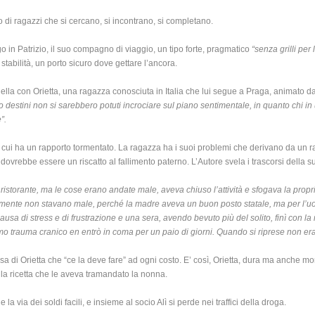
 di ragazzi che si cercano, si incontrano, si completano.
ego in Patrizio, il suo compagno di viaggio, un tipo forte, pragmatico
“senza grilli per
stabilità, un porto sicuro dove gettare l’ancora.
uella con Orietta, una ragazza conosciuta in Italia che lui segue a Praga, animato d
ro destini non si sarebbero potuti incrociare sul piano sentimentale, in quanto chi i
”.
 cui ha un rapporto tormentato. La ragazza ha i suoi problemi che derivano da un rap
 dovrebbe essere un riscatto al fallimento paterno. L’Autore svela i trascorsi della s
istorante, ma le cose erano andate male, aveva chiuso l’attività e sfogava la prop
camente non stavano male, perché la madre aveva un buon posto statale, ma per l’uomo
usa di stress e di frustrazione e una sera, avendo bevuto più del solito, finì con la
ssimo trauma cranico en entrò in coma per un paio di giorni. Quando si riprese non er
osa di Orietta che “ce la deve fare” ad ogni costo. E’ così, Orietta, dura ma anche
la ricetta che le aveva tramandato la nonna.
 via dei soldi facili, e insieme al socio Alì si perde nei traffici della droga.