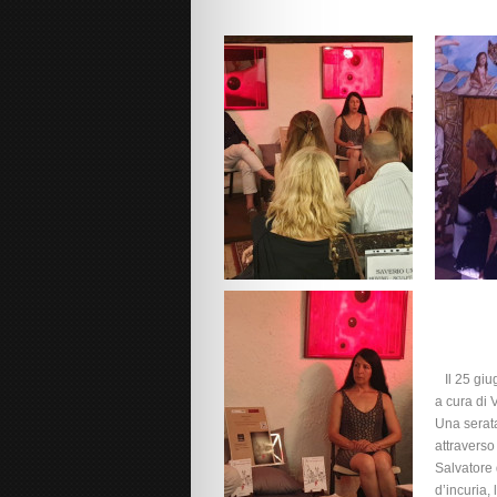
Il 25 giug
a cura di 
Una serata
attraverso
Salvatore 
d’incuria,