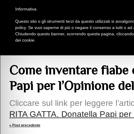
Homepage
Iscriviti al Circolo Iplac
Mappa
Regolamento
Contattaci
Informativa
Questo sito o gli strumenti terzi da questo utilizzati si avvalgono
Insieme Per La Cultura
policy. Se vuoi saperne di più o negare il consenso a tutti o ad
Chiudendo questo banner, scorrendo questa pagina, cliccando s
dei cookie.
Articoli
> Come inventare fiabe con Rita Gatta. Donatella Papi per l’Opinione 
Come inventare fiabe 
Papi per l’Opinione del
Cliccare sul link per leggere l’arti
RITA GATTA. Donatella Papi per l
« Post precedente