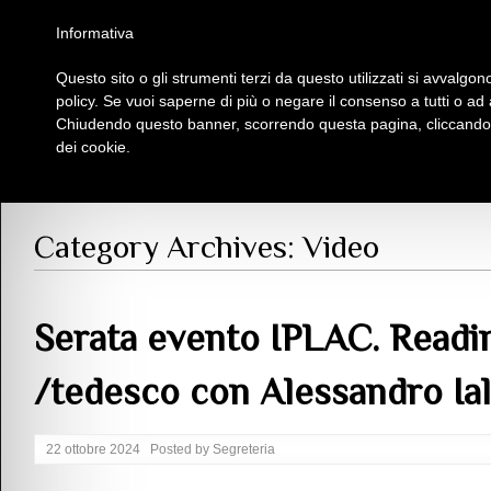
Homepage
Iscriviti al Circolo Iplac
Mappa
Regolamento
Contattaci
Informativa
Questo sito o gli strumenti terzi da questo utilizzati si avvalgono
Insieme Per La Cultura
policy. Se vuoi saperne di più o negare il consenso a tutti o ad
Chiudendo questo banner, scorrendo questa pagina, cliccando s
dei cookie.
Galleria
> Video
Category Archives:
Video
Serata evento IPLAC. Readin
/tedesco con Alessandro Ial
22 ottobre 2024
Posted by
Segreteria