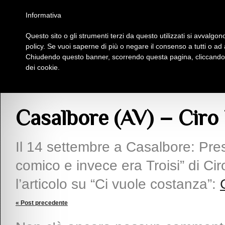
Homepage
Iscriviti al Circolo Iplac
Mappa
Regolamento
Contattaci
Informativa
Questo sito o gli strumenti terzi da questo utilizzati si avvalgono
Insieme Per La Cultura
policy. Se vuoi saperne di più o negare il consenso a tutti o ad
Chiudendo questo banner, scorrendo questa pagina, cliccando s
dei cookie.
Articoli
> Casalbore (AV) – Ciro Borrelli
Casalbore (AV) – Ciro 
Il 14 settembre a Casalbore: Pre
comico e invece era Troisi” di Ciro
l’articolo su “Ci vuole costanza”:
« Post precedente