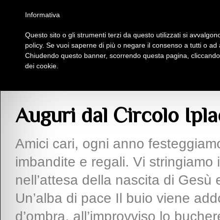
Homepage
Iscriviti al Circolo Iplac
Mappa
Regolamento
Contattaci
Informativa
Questo sito o gli strumenti terzi da questo utilizzati si avvalgono
Insieme Per La Cultura
policy. Se vuoi saperne di più o negare il consenso a tutti o ad
Chiudendo questo banner, scorrendo questa pagina, cliccando s
dei cookie.
Articoli
> Auguri dal Circolo Iplac
Auguri dal Circolo Ipla
Amici cari, ogni anno festeggiam
imbandite e regali. Vi stringiamo
nell’attesa della nascita di Gesù 
Un’alba di pace Il buio viene ad
d’ombra, all’improvviso lo bucher