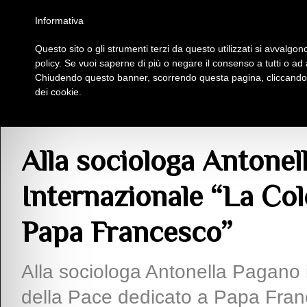
Homepage
Iscriviti al Circolo Iplac
Mappa
Regolamento
Contattaci
Informativa
Questo sito o gli strumenti terzi da questo utilizzati si avvalgono
Insieme Per La Cultura
policy. Se vuoi saperne di più o negare il consenso a tutti o ad
Chiudendo questo banner, scorrendo questa pagina, cliccando s
dei cookie.
Articoli
> Alla sociologa Antonella Pagano il Premio Internazionale “La Colo
Alla sociologa Antonel
Internazionale “La Col
Papa Francesco”
Alla sociologa Antonella Pagano 
della Pace dedicato a Papa Franc