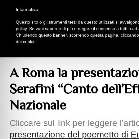
Homepage
Iscriviti al Circolo Iplac
Mappa
Regolamento
Contattaci
Informativa
Questo sito o gli strumenti terzi da questo utilizzati si avvalgono
Insieme Per La Cultura
policy. Se vuoi saperne di più o negare il consenso a tutti o ad
Chiudendo questo banner, scorrendo questa pagina, cliccando s
dei cookie.
Articoli
> A Roma la presentazione del poemetto di Eugenia Serafini “Canto del
A Roma la presentazio
Serafini “Canto dell’Ef
Nazionale
Cliccare sul link per leggere l’ar
presentazione del poemetto di Eug