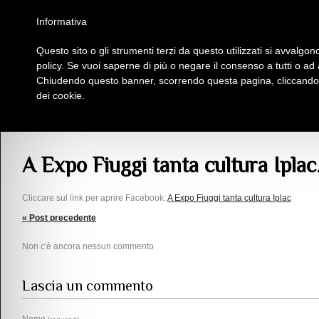
Homepage
Iscriviti al Circolo Iplac
Mappa
Regolamento
Contattaci
Informativa
Questo sito o gli strumenti terzi da questo utilizzati si avvalgono
Insieme Per La Cultura
policy. Se vuoi saperne di più o negare il consenso a tutti o ad
Chiudendo questo banner, scorrendo questa pagina, cliccando s
dei cookie.
Articoli
> A Expo Fiuggi tanta cultura Iplac.
A Expo Fiuggi tanta cultura Iplac
Cliccare sul link per aprire Facebook:
A Expo Fiuggi tanta cultura Iplac
« Post precedente
Non c'è ancora nessun commento
Lascia un commento