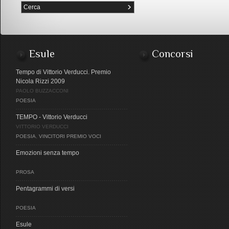
Esule
Concorsi
Tempo di Vittorio Verducci. Premio
Nicola Rizzi 2009
PAOLO BUZZACCONI
POESIA
TEMPO - Vittorio Verducci
VITTORIO VERDUCCI
POESIA
,
VINCITORI PREMIO VOCI
Emozioni senza tempo
PROSA
Pentagrammi di versi
POESIA
Esule