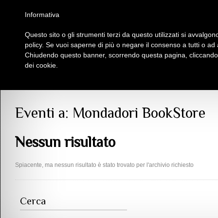
Homepage
Iscriviti al Circolo Iplac
Mappa
Regolamento
Contattaci
Informativa
Questo sito o gli strumenti terzi da questo utilizzati si avvalgono
Insieme Per La Cultura
policy. Se vuoi saperne di più o negare il consenso a tutti o ad
Chiudendo questo banner, scorrendo questa pagina, cliccando s
dei cookie.
Tutti gli eventi
>
Eventi
> Mondadori BookStore
Eventi a:
Mondadori BookStore
Nessun risultato
Spiacente, ma nessun risultato è stato trovato per l'archivio richiesto
Cerca