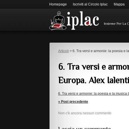
Homepage
Iscriviti al Circolo Iplac
Mappa
Insieme Per La 
Articoli
> 6. Tra versi e armonie: la poesia e l
6. Tra versi e armon
Europa. Alex Ialent
6. Tra versi e armonie: la poesia e la musica 
« Post precedente
Non c'è ancora nessun commento