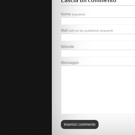
Lascia un commento
Nome
(required)
Mail
(will not be published) (required)
Website
Messaggio