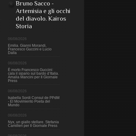
Bruno Sacco -
Artemisia e gli occhi
del diavolo. Kairos
Storia
06/08/2026
Emilia. Gianni Morandi,
Francesco Guccini e Lucio
Dalla
06/08/2026
È morto Francesco Guccini:
cala il sipario sul bardo d’Italia.
Amalia Mancini per Il Giornale
Press
06/08/2026
Isabella Sordi Consul de PPdM
- El Movimiento Poeta del
Mundo
06/08/2026
Nyx, un giallo stellare. Stefania
Camilleri per Il Giornale Press