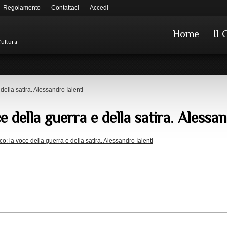
Regolamento
Contattaci
Accedi
Home
Il 
Cultura
della satira. Alessandro Ialenti
ce della guerra e della satira. Alessan
co: la voce della guerra e della satira. Alessandro Ialenti