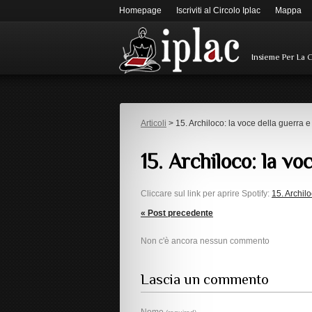
Homepage
Iscriviti al Circolo Iplac
Mappa
Insieme Per La 
Articoli
> 15. Archiloco: la voce della guerra e 
15. Archiloco: la vo
Cliccare sul link per aprire Spotify:
15. Archilo
« Post precedente
Non c'è ancora nessun commento
Lascia un commento