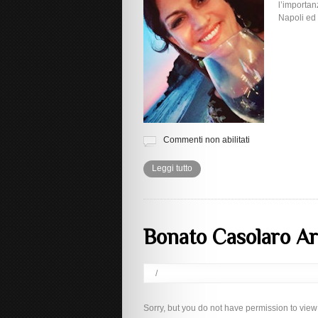
l’importanz
Napoli ed 
Commenti non abilitati
Leggi tutto
Bonato Casolaro A
/
Sorry, but you do not have permission to view 