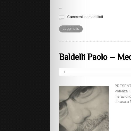
...
Commenti non abilitati
Leggi tutto
Baldelli Paolo – M
/
PRESENTAZ
Potenza il
meraviglio
di casa a 