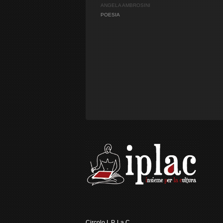
ANGELA AMBROSINI
POESIA
Circolo I. P. La C.