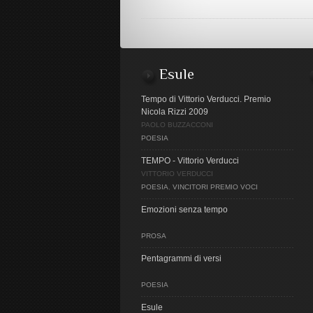
Esule
Tempo di Vittorio Verducci. Premio
Nicola Rizzi 2009
PAOLO BUZZACCONI
POESIA
TEMPO - Vittorio Verducci
VITTORIO VERDUCCI
POESIA
,
VINCITORI PREMIO VOCI
Emozioni senza tempo
PROSA
Pentagrammi di versi
POESIA
Esule