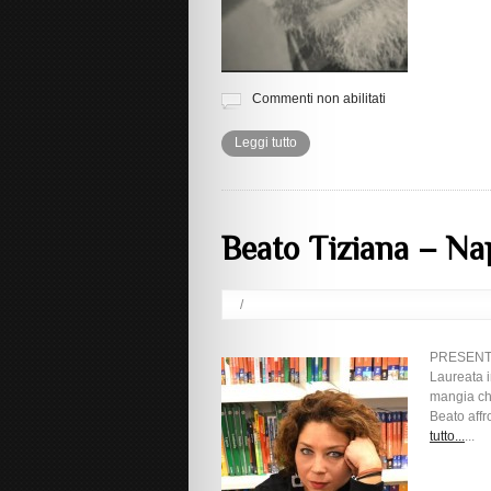
Commenti non abilitati
Leggi tutto
Beato Tiziana – Na
/
PRESENTAZI
Laureata i
mangia chi
Beato affr
tutto...
...