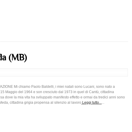
eda (MB)
IONE Mi chiamo Paolo Baldelli, i miei natali sono Lucani, sono nato a
 15 Maggio del 1964 e son cresciuto dal 1973 in quel di Cantù, cittadina
sa dove la mia vita ha sviluppato manifesto effetto e ormai da tredici anni sono
Meda, cittadina grigia propensa al silenzio al lavoro
Leggi tutto...
...