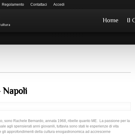
Regolamento
Contattaci
Accedi
Home
Il 
Cultura
 Napoli
to, sono Rachele Bernardo, annata 1968, ribelle quanto ME. La passione per la
isale agli spensierati anni giovanili, tuttavia sono stati le esperienze di vita
 e gli approfondimenti della cultura enogastronomica ad accrescerne