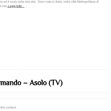
a ed il ruolo nella mia vita. Sono nata in Italia, nella città Metropolitana di
il mio
Leggi tutto...
...
rmando – Asolo (TV)
this content.