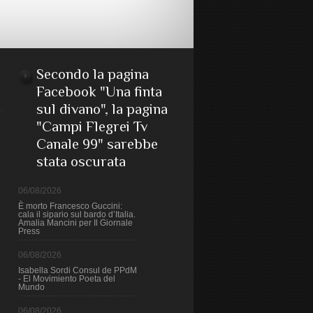
Secondo la pagina
Facebook "Una finta
sul divano", la pagina
"Campi Flegrei Tv
Canale 99" sarebbe
stata oscurata
06/08/2026
È morto Francesco Guccini:
cala il sipario sul bardo d’Italia.
Amalia Mancini per Il Giornale
Press
06/08/2026
Isabella Sordi Consul de PPdM
- El Movimiento Poeta del
Mundo
06/08/2026