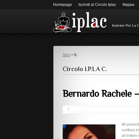
Homepage
Iscriviti al Circolo Iplac
Mappa
Insieme Per La 
Soci
> B
Circolo I.P.LA C.
Bernardo Rachele –
/
Mi presen
scrittura r
all’estero