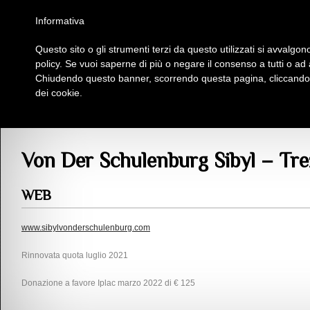
Homepage
Iscriviti al Circolo Iplac
Mappa
Regolamento
Contattaci
Informativa
Questo sito o gli strumenti terzi da questo utilizzati si avvalgono
Insieme Per La Cultura
policy. Se vuoi saperne di più o negare il consenso a tutti o ad
Chiudendo questo banner, scorrendo questa pagina, cliccando s
dei cookie.
Soci
>
V
> Von Der Schulenburg Sibyl – Trezzano Rosa (MI)
Von Der Schulenburg Sibyl – Tr
WEB
www.sibylvonderschulenburg.com
Rinnovata quota luglio 2021
Donazione a favore Iplac marzo 2022 di € 125