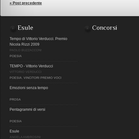
« Post precedente
Esule
Concorsi
Tempo di Vittorio Verducci. Premio
Nicola Rizzi 2009
PAOLO BUZZACCONI
POESIA
TEMPO - Vittorio Verducci
VITTORIO VERDUCCI
POESIA
,
VINCITORI PREMIO VOCI
Emozioni senza tempo
PROSA
Pentagrammi di versi
POESIA
Esule
ANGELA AMBROSINI