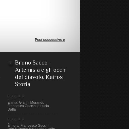
Post successivo »
Bruno Sacco -
Artemisia e gli occhi
del diavolo. Kairos
Storia
06/08/2026
Emilia. Gianni Morandi,
Francesco Guccini e Lucio
Dalla
06/08/2026
È morto Francesco Guccini: