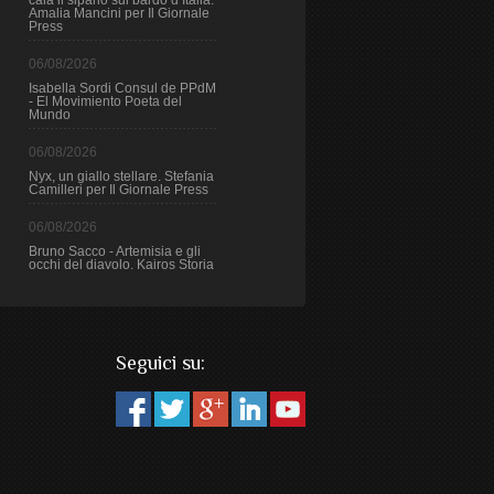
cala il sipario sul bardo d’Italia.
Amalia Mancini per Il Giornale
Press
06/08/2026
Isabella Sordi Consul de PPdM
- El Movimiento Poeta del
Mundo
06/08/2026
Nyx, un giallo stellare. Stefania
Camilleri per Il Giornale Press
06/08/2026
Bruno Sacco - Artemisia e gli
occhi del diavolo. Kairos Storia
Seguici su: