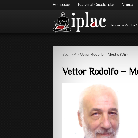
Homepage
Iscriviti al Circolo Iplac
Mappa
Insieme Per La 
Soci
>
V
> Vettor Rodolfo – Mestre (VE)
Vettor Rodolfo – M