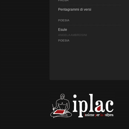
PROSA
Pentagrammi di versi
POESIA
Esule
ANGELA AMBROSINI
POESIA