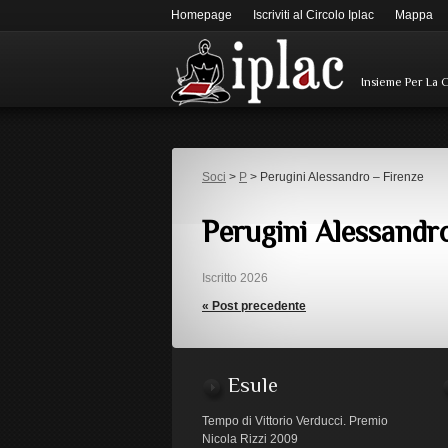
Homepage
Iscriviti al Circolo Iplac
Mappa
Insieme Per La 
Soci
>
P
> Perugini Alessandro – Firenze
Perugini Alessandr
Iscritto 2026
« Post precedente
Esule
Tempo di Vittorio Verducci. Premio
Nicola Rizzi 2009