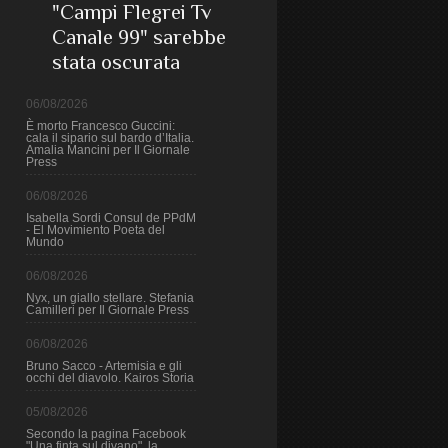
"Campi Flegrei Tv
Canale 99" sarebbe
stata oscurata
06/08/2026
È morto Francesco Guccini:
cala il sipario sul bardo d’Italia.
Amalia Mancini per Il Giornale
Press
06/08/2026
Isabella Sordi Consul de PPdM
- El Movimiento Poeta del
Mundo
06/08/2026
Nyx, un giallo stellare. Stefania
Camilleri per Il Giornale Press
06/08/2026
Bruno Sacco - Artemisia e gli
occhi del diavolo. Kairos Storia
05/08/2026
Secondo la pagina Facebook
"Una finta sul divano", la