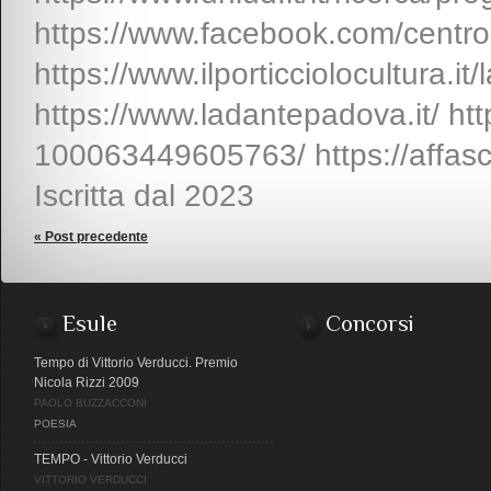
https://www.facebook.com/centrocu
https://www.ilporticciolocultura.it/l
https://www.ladantepadova.it/ ht
100063449605763/ https://affasci
Iscritta dal 2023
« Post precedente
Esule
Concorsi
Tempo di Vittorio Verducci. Premio
Nicola Rizzi 2009
PAOLO BUZZACCONI
POESIA
TEMPO - Vittorio Verducci
VITTORIO VERDUCCI