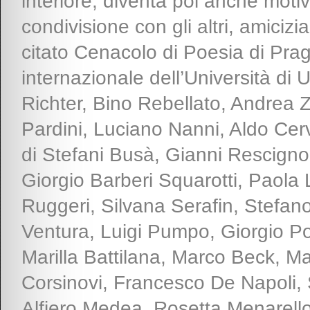
interiore, diventa poi anche moti
condivisione con gli altri, amiciz
citato Cenacolo di Poesia di Prag
internazionale dell’Università di 
Richter, Bino Rebellato, Andrea 
Pardini, Luciano Nanni, Aldo Cerv
di Stefani Busà, Gianni Rescign
Giorgio Barberi Squarotti, Paola
Ruggeri, Silvana Serafin, Stefan
Ventura, Luigi Pumpo, Giorgio Pol
Marilla Battilana, Marco Beck, Mari
Corsinovi, Francesco De Napoli, S
Alfiero Medea, Rosetta Menarell