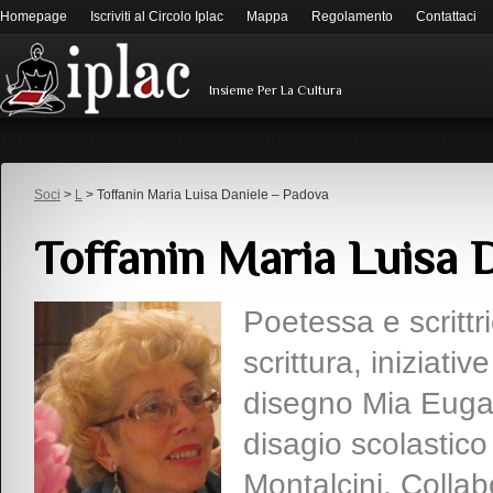
Homepage
Iscriviti al Circolo Iplac
Mappa
Regolamento
Contattaci
Insieme Per La Cultura
Soci
>
L
> Toffanin Maria Luisa Daniele – Padova
Toffanin Maria Luisa 
Poetessa e scritt
scrittura, iniziativ
disegno Mia Eugan
disagio scolastico
Montalcini. Colla