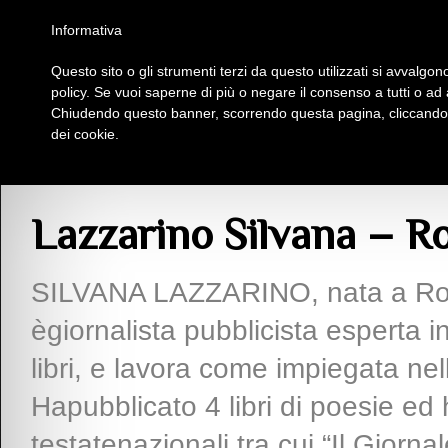
Homepage
Iscriviti al Circolo Iplac
Mappa
Regolamento
Contattaci
Informativa
Questo sito o gli strumenti terzi da questo utilizzati si avvalgono
Insieme Per La Cultura
policy. Se vuoi saperne di più o negare il consenso a tutti o ad
Chiudendo questo banner, scorrendo questa pagina, cliccando s
dei cookie.
Soci
>
L
> Lazzarino Silvana – Roma
Lazzarino Silvana – 
SILVANA LAZZARINO, nata a Roma
ègiornalista pubblicista esperta i
libri, e lavora come impiegata ne
Hapubblicato 4 libri di poesie ed
testatenazionali tra cui “Il Giorna